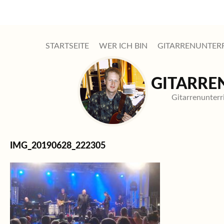
STARTSEITE
WER ICH BIN
GITARRENUNTER
GITARRE
Gitarrenunter
IMG_20190628_222305